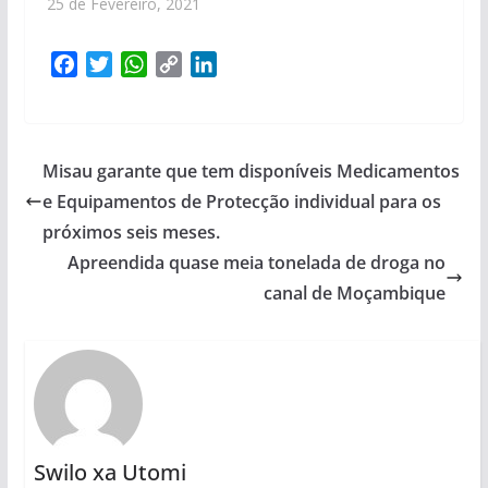
25 de Fevereiro, 2021
F
T
W
C
L
a
w
h
o
i
c
i
a
p
n
e
t
t
y
k
b
t
s
L
e
Misau garante que tem disponíveis Medicamentos
o
e
A
i
d
e Equipamentos de Protecção individual para os
o
r
p
n
I
próximos seis meses.
k
p
k
n
Apreendida quase meia tonelada de droga no
canal de Moçambique
Swilo xa Utomi