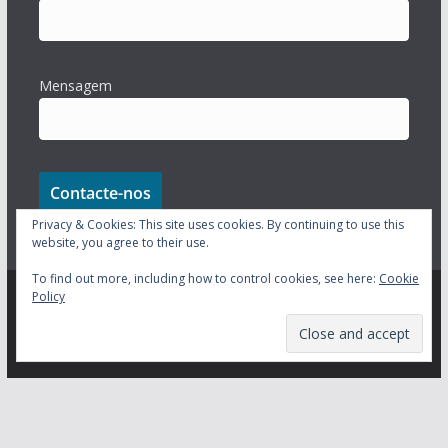
Mensagem
Contacte-nos
Privacy & Cookies: This site uses cookies. By continuing to use this
website, you agree to their use.
To find out more, including how to control cookies, see here:
Cookie
Policy
Copyright © 2026
Moz Utomi
. All rights reserved.
Theme:
ColorMag
by ThemeGrill. Powered by
WordPress
.