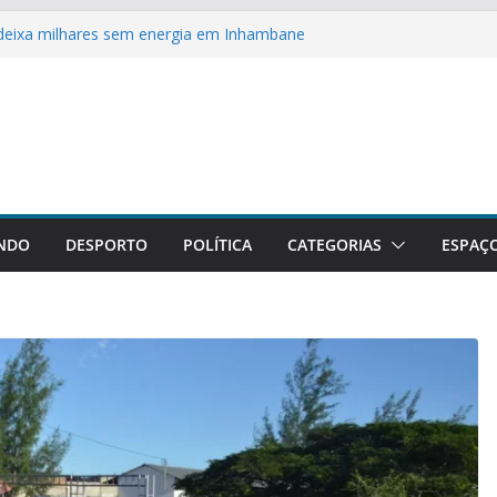
 deixa milhares sem energia em Inhambane
bo: Paz no Amor ou Feitiço de Amarração?
lana na Itália promove identidade cultural
 homenageado num colóquio no Porto
rifa zero de importação para 53 países
NDO
DESPORTO
POLÍTICA
CATEGORIAS
ESPAÇ