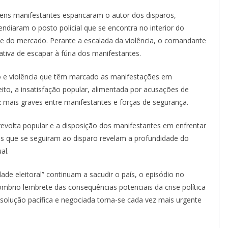
vens manifestantes espancaram o autor dos disparos,
endiaram o posto policial que se encontra no interior do
do mercado. Perante a escalada da violência, o comandante
iva de escapar à fúria dos manifestantes.
ão e violência que têm marcado as manifestações em
o, a insatisfação popular, alimentada por acusações de
z mais graves entre manifestantes e forças de segurança.
revolta popular e a disposição dos manifestantes em enfrentar
aos que se seguiram ao disparo revelam a profundidade do
al.
de eleitoral” continuam a sacudir o país, o episódio no
rio lembrete das consequências potenciais da crise política
olução pacífica e negociada torna-se cada vez mais urgente
.