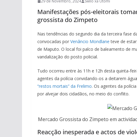
29 de Novembro, 2024
Swilo xa Utomi
Manifestações pós-eleitorais to
grossista do Zimpeto
Nas tendências do segundo dia da terceira fase da
convocadas por
Venâncio Mondlane
teve de estar
de Maputo. O local foi palco de baleamento de m
vandalização do posto policial.
Tudo ocorreu entre às 11h e 12h desta quinta-fe
agentes da polícia convidando-os a deitarem ág
“restos mortais” da Frelimo
. Os agentes da políci
por alvejar dois cidadãos, no meio do conflito.
Mercado Grossista do Zimpeto em actividade
Reacção inesperada e actos de viol