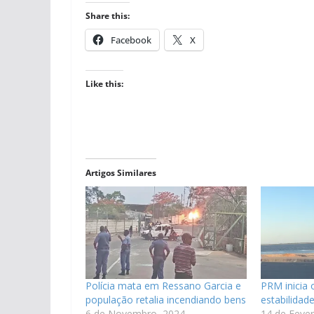
Share this:
Facebook
X
Like this:
Artigos Similares
Polícia mata em Ressano Garcia e
PRM inicia 
população retalia incendiando bens
estabilidad
6 de Novembro, 2024
14 de Fever