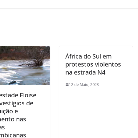
África do Sul em
protestos violentos
na estrada N4
12 de Maio, 2023
stade Eloise
vestígios de
uição e
mento nas
as
mbicanas