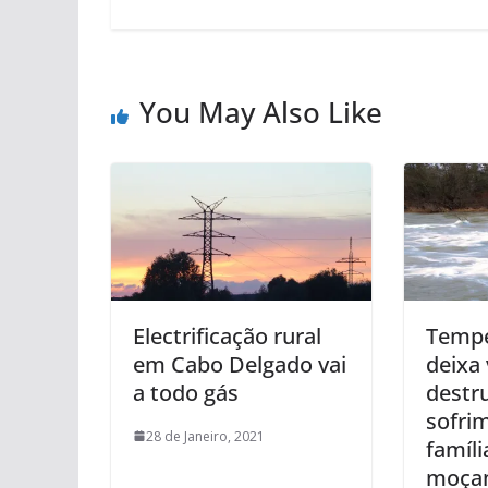
You May Also Like
Electrificação rural
Tempe
em Cabo Delgado vai
deixa 
a todo gás
destr
sofri
28 de Janeiro, 2021
famíli
moça