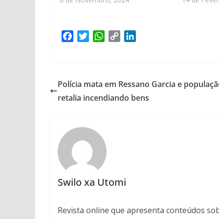
F
T
W
C
L
a
w
h
o
i
c
i
a
p
n
e
t
t
y
k
b
t
s
L
e
Polícia mata em Ressano Garcia e populaçã
o
e
A
i
d
retalia incendiando bens
o
r
p
n
I
k
p
k
n
Swilo xa Utomi
Revista online que apresenta conteúdos s