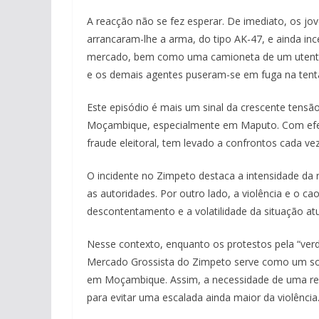
A reacção não se fez esperar. De imediato, os jo
arrancaram-lhe a arma, do tipo AK-47, e ainda inc
mercado, bem como uma camioneta de um utente 
e os demais agentes puseram-se em fuga na tentat
Este episódio é mais um sinal da crescente tens
Moçambique, especialmente em Maputo. Com efeit
fraude eleitoral, tem levado a confrontos cada ve
O incidente no Zimpeto destaca a intensidade da 
as autoridades. Por outro lado, a violência e o c
descontentamento e a volatilidade da situação atu
Nesse contexto, enquanto os protestos pela “verda
Mercado Grossista do Zimpeto serve como um somb
em Moçambique. Assim, a necessidade de uma res
para evitar uma escalada ainda maior da violência