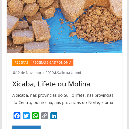
RECEITAS
RECEITAS E GASTRONOMIA
12 de Novembro, 2020
Swilo xa Utomi
Xicaba, Lifete ou Molina
A xicaba, nas províncias do Sul, o lifete, nas províncias
do Centro, ou molina, nas províncias do Norte, é uma
F
T
W
C
L
a
w
h
o
i