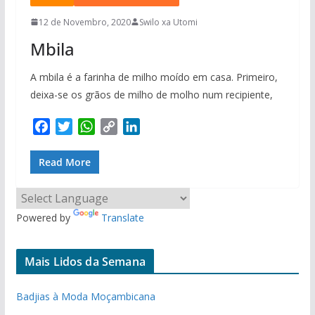
k
p
k
n
12 de Novembro, 2020
Swilo xa Utomi
Mbila
A mbila é a farinha de milho moído em casa. Primeiro,
deixa-se os grãos de milho de molho num recipiente,
F
T
W
C
L
a
w
h
o
i
c
i
a
p
n
Read More
e
t
t
y
k
b
t
s
L
e
o
e
A
i
d
Powered by
Translate
o
r
p
n
I
k
p
k
n
Mais Lidos da Semana
Badjias à Moda Moçambicana