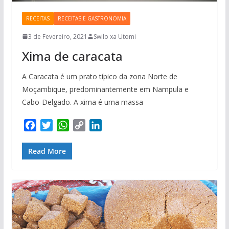
RECEITAS
RECEITAS E GASTRONOMIA
3 de Fevereiro, 2021
Swilo xa Utomi
Xima de caracata
A Caracata é um prato típico da zona Norte de
Moçambique, predominantemente em Nampula e
Cabo-Delgado. A xima é uma massa
F
T
W
C
L
a
w
h
o
i
c
i
a
p
n
Read More
e
t
t
y
k
b
t
s
L
e
o
e
A
i
d
o
r
p
n
I
k
p
k
n