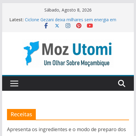
Skip
Sábado, Agosto 8, 2026
to
Latest:
Ciclone Gezani deixa milhares sem energia em
content
Inhambane
Coração de Pombo: Paz no Amor ou Feitiço de
Amarração?
Festival da Capulana na Itália promove identidade
cultural moçambicana
Malangatana é homenageado num colóquio no
Porto
China aplica tarifa zero de importação para 53
países africanos
Receitas
Apresenta os ingredientes e o modo de preparo dos